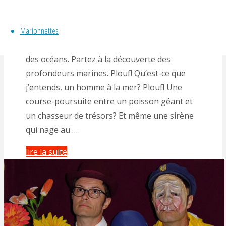
By
Gérald Hachet
Marionnettes
Marionnettes, Masque et Ombres pour tout
public Une étonnante aventure au fin fond
des océans. Partez à la découverte des
profondeurs marines. Plouf! Qu’est-ce que
j’entends, un homme à la mer? Plouf! Une
course-poursuite entre un poisson géant et
un chasseur de trésors? Et même une sirène
qui nage au …
"marionnettes,
lire la suite
« Plouf
! »
le
spectacle"