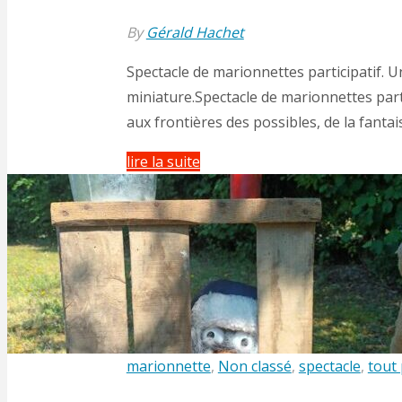
By
Gérald Hachet
Spectacle de marionnettes participatif. 
miniature.Spectacle de marionnettes par
aux frontières des possibles, de la fantai
"Spectacle
lire la suite
de
marionnettes
participatif
« les
chenilles
moumoutes »"
marionnette
,
Non classé
,
spectacle
,
tout 