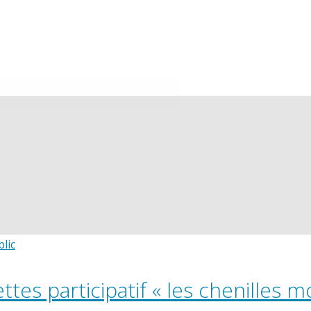
 » un spectacle très jeune public qui change l’ordinaire en ex
rêve, tournicote, joue , on se raconte des histoire. On se fa
lic
tes participatif « les chenilles