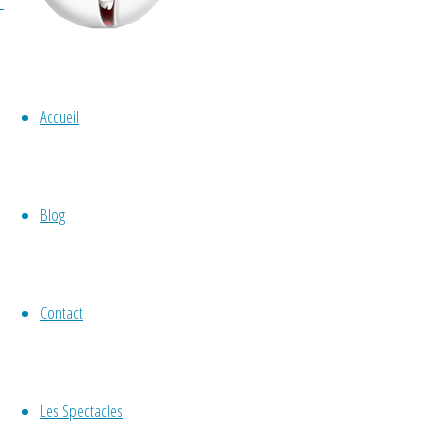
Catégorie :
Non cla
Accueil
Blog
Comptines
,
jeune public
,
Non classé
,
spe
Contact
Spectacle « Yao et YoY
Les Spectacles
By
Gérald Hachet