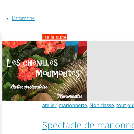
Spectacle très jeune public « Yao et YoYo
ce qu’on est bien dans son lit on dort on 
Marionnettes
sympathique …
"Spectacle
lire la suite
« Yao
et
YoYo »"
atelier
,
marionnette
,
Non classé
,
tout pub
Spectacle de marionnet