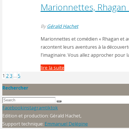
Marionnettes, Rhagan e
By
Gérald Hachet
Marionnettes et comédien « Rhagan et au
racontent leurs aventures à la découverte
l’imaginaire. Vous allez approcher pour 
"Marionnettes,
lire la suite
Rhagan
1
2
3
…
5
Pagination
et
Rechercher
autres
Search
des
curiosités"
Search
for:
Back
Facebook
instagram
tiktok
to
Edition et production: Gérald Hachet,
publications
Top
Support technique:
Emmanuel Delépine