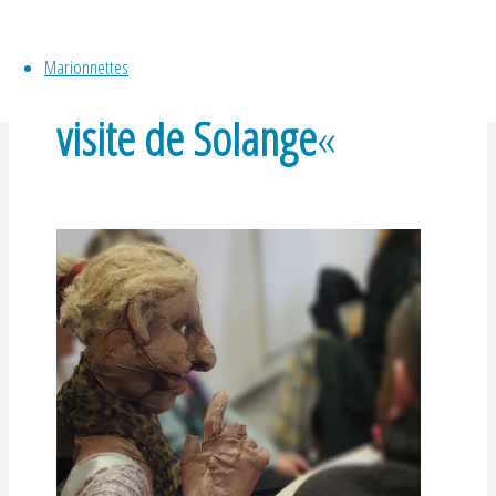
déambulation « La p’tite
Marionnettes
visite de Solange
«