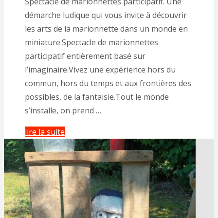
Spectacle de marionnettes participatif. Une
démarche ludique qui vous invite à découvrir
les arts de la marionnette dans un monde en
miniature.Spectacle de marionnettes
participatif entièrement basé sur
l’imaginaire.Vivez une expérience hors du
commun, hors du temps et aux frontières des
possibles, de la fantaisie.Tout le monde
s’installe, on prend …
"Spectacle
lire la suite
de
marionnettes
participatif
« les
chenilles
moumoutes »"