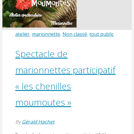
atelier
,
marionnette
,
Non classé
,
tout public
Spectacle de
marionnettes participatif
« les chenilles
moumoutes »
By
Gérald Hachet