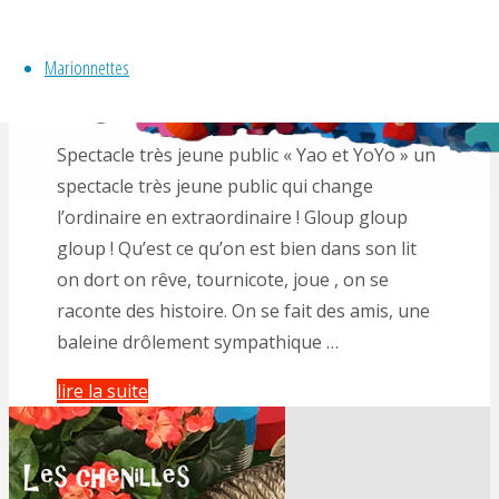
Spectacle « Yao et YoYo »
Marionnettes
By
Gérald Hachet
Spectacle très jeune public « Yao et YoYo » un
spectacle très jeune public qui change
l’ordinaire en extraordinaire ! Gloup gloup
gloup ! Qu’est ce qu’on est bien dans son lit
on dort on rêve, tournicote, joue , on se
raconte des histoire. On se fait des amis, une
baleine drôlement sympathique …
"Spectacle
lire la suite
« Yao
et
YoYo »"