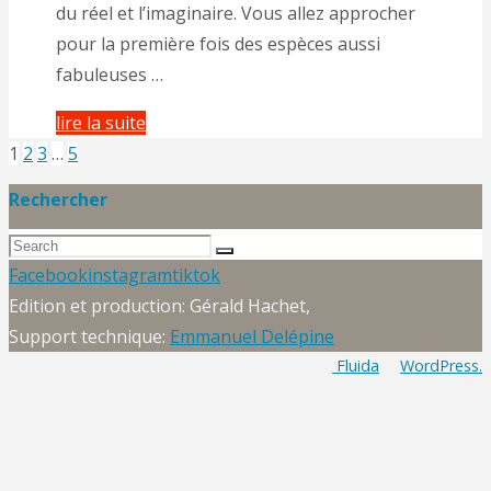
du réel et l’imaginaire. Vous allez approcher
pour la première fois des espèces aussi
fabuleuses …
"Marionnettes,
lire la suite
Rhagan
1
2
3
…
5
Pagination
et
Rechercher
autres
Search
des
curiosités"
Search
for:
Back
Facebook
instagram
tiktok
to
Edition et production: Gérald Hachet,
publications
Top
Support technique:
Emmanuel Delépine
Powered by
Fluida
&
WordPress.