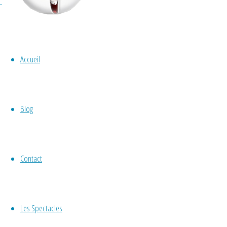
Author:
Gérald
Hachet
Accueil
déambulation
,
marionnette
,
Non classé
,
spectacle
,
tout public
Blog
Marionnette en
Contact
déambulation avec
Solange
Les Spectacles