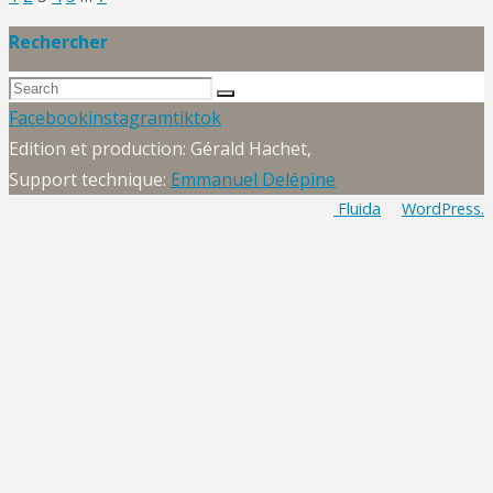
Pagination
« Rhagan »"
Rechercher
Search
des
Search
for:
Back
Facebook
instagram
tiktok
to
Edition et production: Gérald Hachet,
publications
Top
Support technique:
Emmanuel Delépine
Powered by
Fluida
&
WordPress.