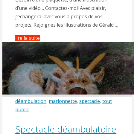
d’une vidéo… Contactez-moi! Avec plaisir,
j’échangerai avec vous à propos de vos
projets. Rejoignez les illustrations de Gérald …
"Les
lire la suite
Illustrations
de
Gérald"
déambulation
,
marionnette
,
spectacle
,
tout
public
Spectacle déambulatoire