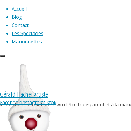
Accueil
Blog
Contact
Skip
Les Spectacles
to
Marionnettes
content
Gérald Hachet artiste
Facebook
instagram
tiktok
le spectacle permet au clown d’être transparent et à la mari
Home
Articles posted by Gérald Hachet
(Page 3)