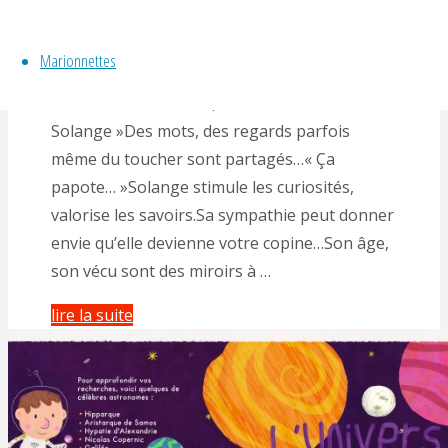
By
Gérald Hachet
Marionnette en déambulation « La p’tite visite
Marionnettes
de Solange« Une marionnette à taille réelle
vous rend visite.« Toc, toc toc »« c’est
Solange »Des mots, des regards parfois
même du toucher sont partagés…« Ça
papote… »Solange stimule les curiosités,
valorise les savoirs.Sa sympathie peut donner
envie qu’elle devienne votre copine…Son âge,
son vécu sont des miroirs à …
"Marionnette
lire la suite
en
déambulation
avec
Solange"