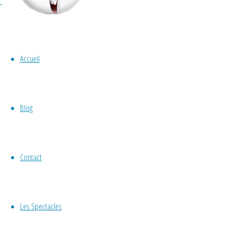
Accueil
graphiste Illustrateur et Motion design
,
Blog
Les Illustrations
Contact
By
Gérald Hachet
Bonjour, je suis marionnettiste et clown 
d’illustration jeunesse et de motion desig
Les Spectacles
Besoin d’une plaquette, d’une illustratio