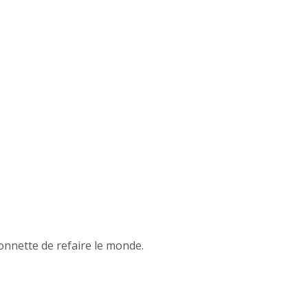
onnette de refaire le monde.
es Illustrations de Gérald