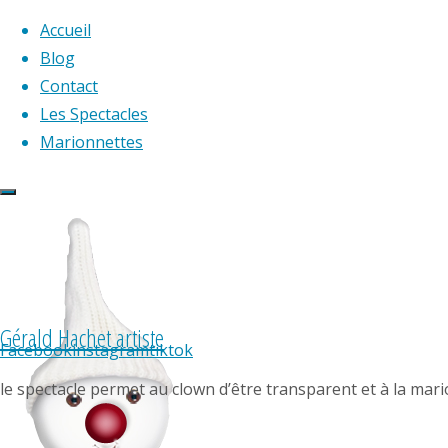
Accueil
Blog
Contact
Skip
Les Spectacles
to
Marionnettes
content
Gérald Hachet artiste
Facebook
instagram
tiktok
le spectacle permet au clown d’être transparent et à la mari