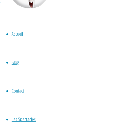
Accueil
clown
,
magie
,
Non classé
,
spectacle
,
tout
Spectacle d’humour parti
Blog
By
Gérald Hachet
Spectacle clownesque pour toutes situation
Contact
spectacle peut commencer. On attend, on att
s’enchaînent avec une bonne dose d’humo
Les Spectacles
"Spectacle
lire la suite
d’humour
Ballons
,
jeune public
,
Non classé
,
spectac