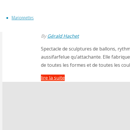
participatif
« Salut,
Spectacle de ballons « 
Marionnettes
l’Artiste »"
By
Gérald Hachet
Spectacle de sculptures de ballons, ryth
aussifarfelue qu’attachante. Elle fabriqu
de toutes les formes et de toutes les cou
"Spectacle
lire la suite
de
ballons
« Tic
Tac,
Bzzzzzzz »"