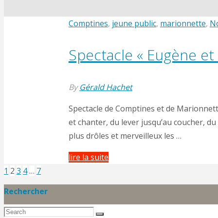
Comptines
,
jeune public
,
marionnette
,
No
Spectacle « Eugène et
By
Gérald Hachet
Spectacle de Comptines et de Marionnette
et chanter, du lever jusqu’au coucher, du
plus drôles et merveilleux les …
"Spectacle
lire la suite
« Eugène
1
2
3
4
…
7
Pagination
et
Rechercher
Léon »"
Search
Search