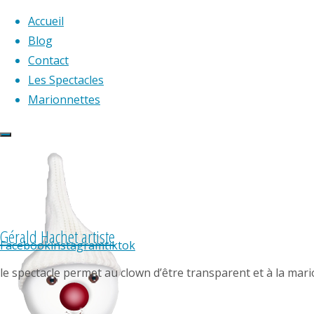
Accueil
Blog
Contact
Skip
Les Spectacles
to
Marionnettes
content
Gérald Hachet artiste
Facebook
instagram
tiktok
déambulation
,
marionnette
,
Non classé
,
le spectacle permet au clown d’être transparent et à la mari
spectacle
,
tout public