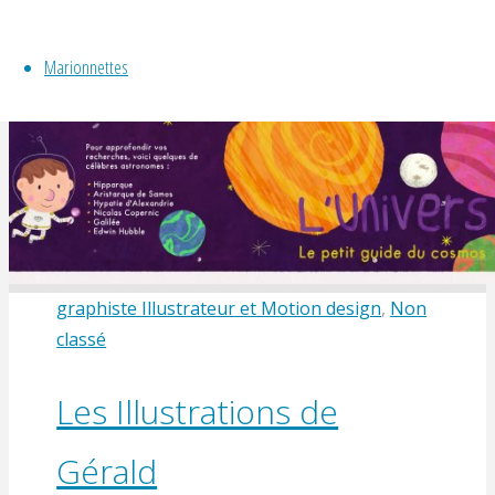
son vécu sont des miroirs à …
Marionnettes
"Marionnette
lire la suite
en
déambulation
avec
Solange"
graphiste Illustrateur et Motion design
,
Non
classé
Les Illustrations de
Gérald