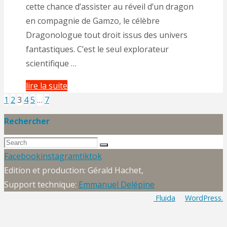
cette chance d’assister au réveil d’un dragon
en compagnie de Gamzo, le célèbre
Dragonologue tout droit issus des univers
fantastiques. C’est le seul explorateur
scientifique …
"Spectacle
lire la suite
déambulatoire
1
2
3
4
5
…
7
Pagination
« Rhagan »"
Rechercher
Search
des
Search
for:
Back
Facebook
instagram
tiktok
to
Edition et production: Gérald Hachet,
publications
Top
Support technique:
Emmanuel Delépine
Powered by
Fluida
&
WordPress.