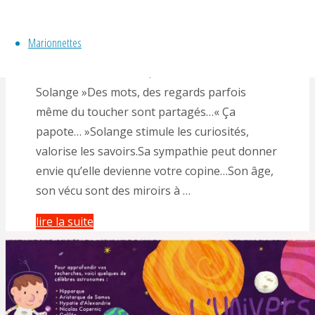
By
Gérald Hachet
Marionnette en déambulation « La p’tite visite
Marionnettes
de Solange« Une marionnette à taille réelle
vous rend visite.« Toc, toc toc »« c’est
Solange »Des mots, des regards parfois
même du toucher sont partagés…« Ça
papote… »Solange stimule les curiosités,
valorise les savoirs.Sa sympathie peut donner
envie qu’elle devienne votre copine…Son âge,
son vécu sont des miroirs à …
"Marionnette
lire la suite
en
déambulation
avec
Solange"