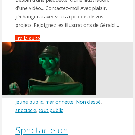
d’une vidéo… Contactez-moi! Avec plaisir,
j’échangerai avec vous à propos de vos
projets. Rejoignez les illustrations de Gérald …
"Les
lire la suite
Illustrations
de
Gérald"
jeune public
,
marionnette
,
Non classé
,
spectacle
,
tout public
Spectacle de