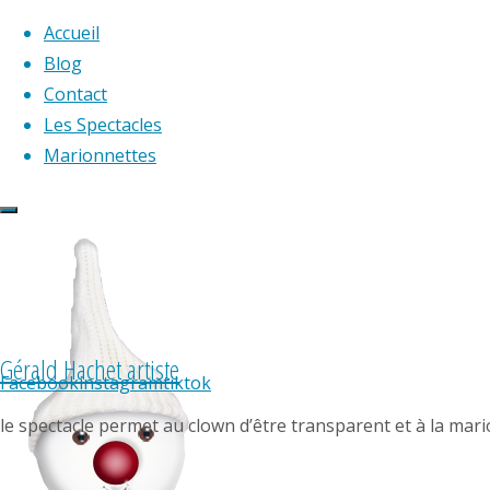
Accueil
Blog
Contact
Skip
Les Spectacles
to
Marionnettes
content
Gérald Hachet artiste
Facebook
instagram
tiktok
le spectacle permet au clown d’être transparent et à la mari