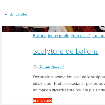
« Tic
Tac,
Marionnettes
Bzzzzzzz »"
Ballons
,
jeune public
,
Non classé
,
tout pu
Sculpture de ballons
By
Gérald Hachet
Décoration, animation avec de la sculptu
idéale pour toutes occasions: portes ou
animation divertissante pour le plaisir de
"Sculpture
lire la suite