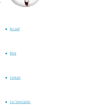
Catégorie :
Ballons
Ballons
,
jeune public
,
Non classé
,
spectac
Accueil
Spectacle de ballons « 
Blog
By
Gérald Hachet
Spectacle de sculptures de ballons, ryth
aussifarfelue qu’attachante. Elle fabriqu
Contact
de toutes les formes et de toutes les cou
"Spectacle
lire la suite
de
Les Spectacles
ballons