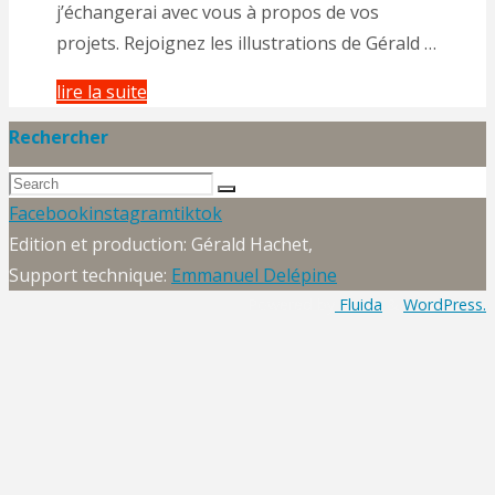
j’échangerai avec vous à propos de vos
projets. Rejoignez les illustrations de Gérald …
"Les
lire la suite
Illustrations
Rechercher
de
Search
Gérald"
Search
for:
Back
Facebook
instagram
tiktok
to
Edition et production: Gérald Hachet,
Top
Support technique:
Emmanuel Delépine
Powered by
Fluida
&
WordPress.