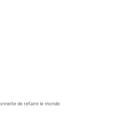
onnette de refaire le monde.
patif « les chenilles moumoutes »