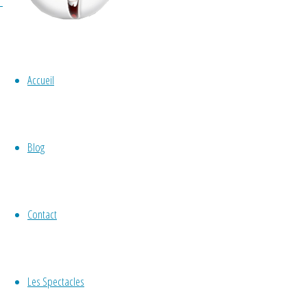
Accueil
atelier
,
marionnette
,
Non classé
,
tout pub
Blog
Spectacle de mari
moumoutes »
Contact
By
Gérald Hachet
Les Spectacles