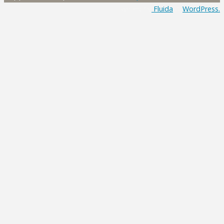
Powered by
Fluida
&
WordPress.
?"