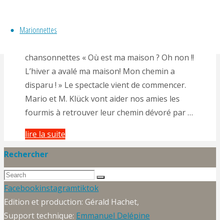
By
Gérald Hachet
Marionnettes
Petites histoires pour Jeune public Ancien
Spectacle Marionnettes, Contes, Clowns et
chansonnettes « Où est ma maison ? Oh non !!
L’hiver a avalé ma maison! Mon chemin a
disparu ! » Le spectacle vient de commencer.
Mario et M. Klück vont aider nos amies les
fourmis à retrouver leur chemin dévoré par …
"Spectacle
lire la suite
jeune
Rechercher
public,
Search
Où
Search
for:
Back
Facebook
instagram
tiktok
est
to
Edition et production: Gérald Hachet,
ma
Top
Support technique:
Emmanuel Delépine
maison