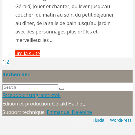
Gérald).Jouer et chanter, du lever jusqu’au
coucher, du matin au soir, du petit déjeuner
au dîner, de la salle de bain jusqu’au jardin
avec des personnages plus drôles et
merveilleux les …
"Spectacle
lire la suite
« Eugène
1
2
Pagination
et
Rechercher
Léon »"
Search
des
Search
for:
Back
Facebook
instagram
tiktok
to
Edition et production: Gérald Hachet,
publications
Top
Support technique:
Emmanuel Delépine
Powered by
Fluida
&
WordPress.