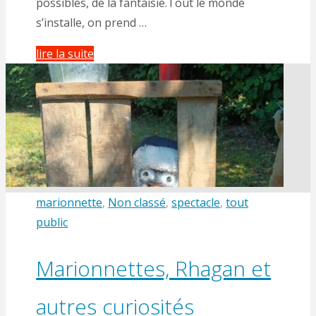
possibles, de la fantaisie.Tout le monde
s’installe, on prend …
"Spectacle
lire la suite
de
marionnettes
participatif
« les
chenilles
moumoutes »"
marionnette
,
Non classé
,
spectacle
,
tout
public
Marionnettes, Rhagan et
autres curiosités