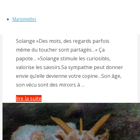
By
Gérald Hachet
Marionnette en déambulation « La p’tite visite
Marionnettes
de Solange« Une marionnette à taille réelle
vous rend visite.« Toc, toc toc »« c’est
Solange »Des mots, des regards parfois
même du toucher sont partagés…« Ça
papote… »Solange stimule les curiosités,
valorise les savoirs.Sa sympathie peut donner
envie qu’elle devienne votre copine…Son âge,
son vécu sont des miroirs à …
"Marionnette
lire la suite
en
déambulation
avec
Solange"