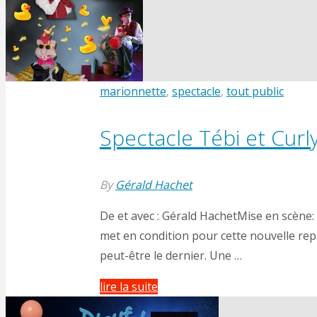
marionnette
,
spectacle
,
tout public
Spectacle Tébi et Cur
By
Gérald Hachet
De et avec : Gérald HachetMise en scène: 
met en condition pour cette nouvelle repr
peut-être le dernier. Une …
"Spectacle
lire la suite
Tébi