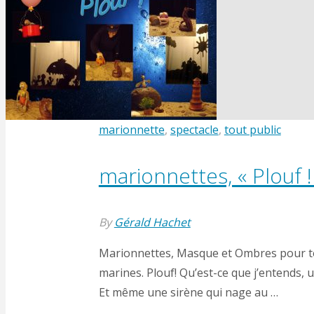
et
Curly
Show"
marionnette
,
spectacle
,
tout public
marionnettes, « Plouf !
By
Gérald Hachet
Marionnettes, Masque et Ombres pour tou
marines. Plouf! Qu’est-ce que j’entends,
Et même une sirène qui nage au …