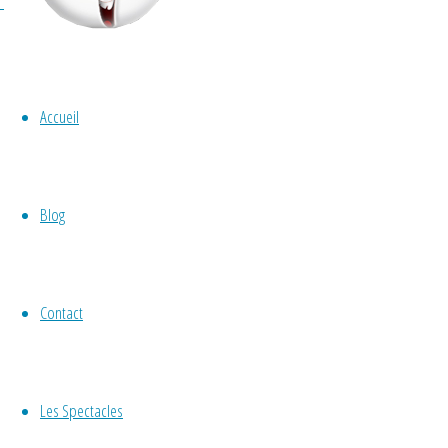
Catégorie :
marionn
Accueil
Blog
atelier
,
marionnette
,
Non classé
,
tout pub
Contact
Les ateliers marionnet
Les Spectacles
By
Gérald Hachet